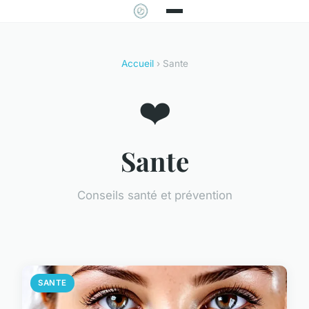
Accueil
› Sante
❤️
Sante
Conseils santé et prévention
SANTE