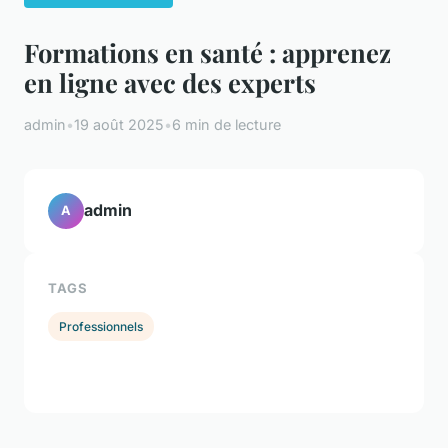
Formations en santé : apprenez
en ligne avec des experts
admin
•
19 août 2025
•
6 min de lecture
admin
A
TAGS
Professionnels