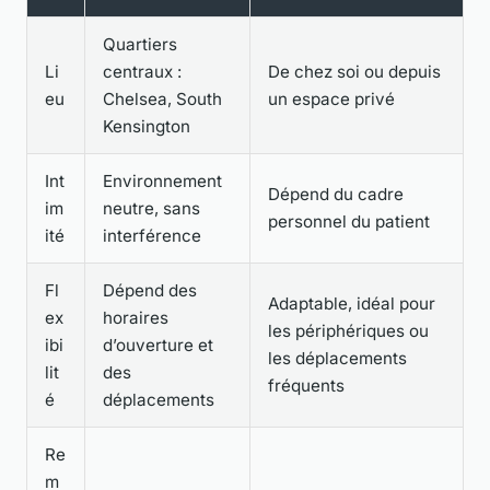
Quartiers
Li
centraux :
De chez soi ou depuis
eu
Chelsea, South
un espace privé
Kensington
Int
Environnement
Dépend du cadre
im
neutre, sans
personnel du patient
ité
interférence
Fl
Dépend des
Adaptable, idéal pour
ex
horaires
les périphériques ou
ibi
d’ouverture et
les déplacements
lit
des
fréquents
é
déplacements
Re
m