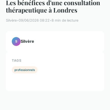
Les bénéfices d'une consultation
thérapeutique à Londres
Silvère
•
09/06/2026 08:22
•
8 min de lecture
Silvère
S
TAGS
professionnels