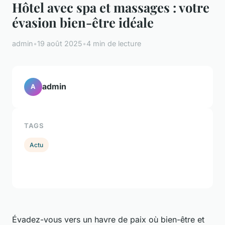
Hôtel avec spa et massages : votre
évasion bien-être idéale
admin
•
19 août 2025
•
4 min de lecture
admin
A
TAGS
Actu
Évadez-vous vers un havre de paix où bien-être et