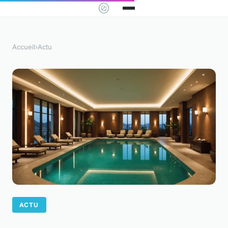
Accueil
›
Actu
ACTU