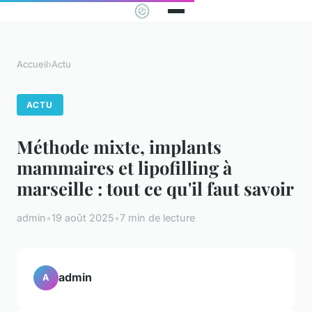
Accueil
›
Actu
ACTU
Méthode mixte, implants
mammaires et lipofilling à
marseille : tout ce qu'il faut savoir
admin
•
19 août 2025
•
7 min de lecture
admin
A