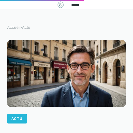
Accueil
›
Actu
ACTU