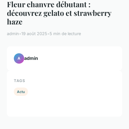
Fleur chanvre débutant :
découvrez gelato et strawberry
haze
admin
•
19 août 2025
•
5 min de lecture
admin
A
TAGS
Actu