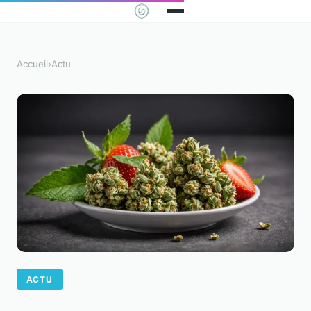
Accueil
›
Actu
ACTU