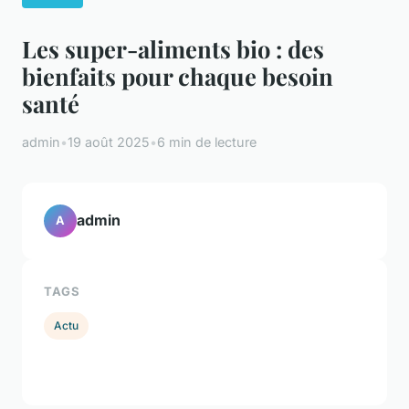
Les super-aliments bio : des
bienfaits pour chaque besoin
santé
admin
•
19 août 2025
•
6 min de lecture
admin
A
TAGS
Actu