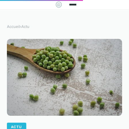
Accueil
›
Actu
ACTU